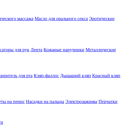
ического массажа
Масло для орального секса
Эротические
саторы для рук
Лента
Кожаные наручники
Металлические
ширитель для рта
Кляп-фаллос
Дышащий кляп
Красный кляп
ты на пенис
Насадки на пальцы
Электрозажимы
Перчатки
ти