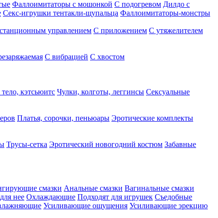
тые
Фаллоимитаторы с мошонкой
С подогревом
Дилдо с
е
Секс-игрушки тентакли-щупальца
Фаллоимитаторы-монстры
станционным управлением
С приложением
С утяжелителем
резаряжаемая
С вибрацией
С хвостом
 тело, кэтсьюитс
Чулки, колготы, леггинсы
Сексуальные
еров
Платья, сорочки, пеньюары
Эротические комплекты
ры
Трусы-сетка
Эротический новогодний костюм
Забавные
нгирующие смазки
Анальные смазки
Вагинальные смазки
для нее
Охлаждающие
Подходят для игрушек
Съедобные
влажняющие
Усиливающие ощущения
Усиливающие эрекцию