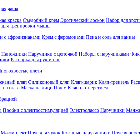
ная чаша
ная краска
Съедобный крем
Эротический лосьон
Набор для эрот
ь для тренировки мышц
и с афродизиаками
Крем с феромонами
Пена и соль для ванны
Наножники
Наручники с цепочкой
Наборы с наручниками
Фик
ники
Распорка для рук и ног
ногохвостые плети
ожаный кляп
Силиконовый кляп
Кляп-шарик
Кляп-трензель
Рас
 на глаза
Маска на лицо
Шлем
Кляп с отверстием
ибрацией
и
Пробки с электростимуляцией
Электролассо
Наручники
Манже
М-комплект
Пояс для чулок
Кожаные нарукавники
Пояс вернос